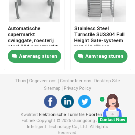
Turnstile Schommelingspoort
Automatische
Stainless Steel
supermarkt
Turnstile SUS304 Full
Klepturnstile Poort
swinggate, roestvrij
Height Gate-systeem
staal 304 supermarkt
met één rijbaan
ingang draaibank
Driepootturnstile Poort
Aanvraag sturen
Aanvraag sturen
Turnstile van de snelheidspoort
Thuis
Ongeveer ons
Contacteer ons
Desktop Site
Sitemap
Privacy Policy
Volledige hoogteturnstile
Glijdende Poortturnstile
Kwaliteit
Elektronische Turnstile Poorten
China
Fabriek.Copyright © 2026 Guangdong Zecheng
Intelligent Technology Co., Ltd.. All Rights
Gezichtsherkenning biometrische machine
Reserved.