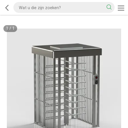
1
/
1