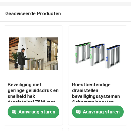
Geadviseerde Producten
Beveiliging met
Roestbestendige
geringe geluidsdruk en
draaistellen
Thuis
snelheid hek
beveiligingssystemen
draaistelsel 75W met
Schommelpoorten
kaartlezer
Automatisch 75W
Producten
Aanvraag sturen
Aanvraag sturen
Videos