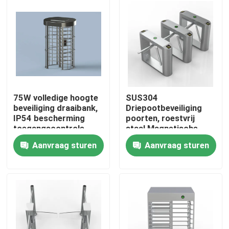
Over ons
Fabrieksreis
Kwaliteitscontrole
75W volledige hoogte
SUS304
beveiliging draaibank,
Driepootbeveiliging
IP54 bescherming
poorten, roestvrij
Contacteer ons
toegangscontrole
staal Magnetische
draaibankpoort
driepoot draaibank
Aanvraag sturen
Aanvraag sturen
nieuws
Vraag een offerte aan
Elektronische Turnstile Poorten