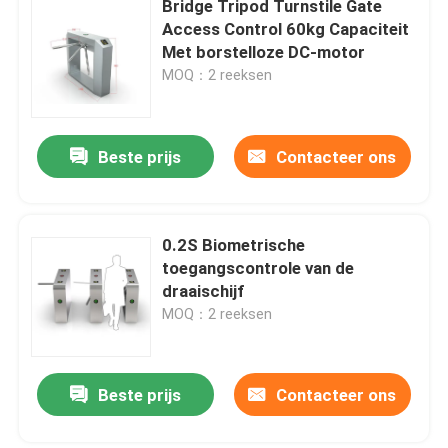
Bridge Tripod Turnstile Gate
Access Control 60kg Capaciteit
ESD-toegangscontrolesysteem
Met borstelloze DC-motor
MOQ：2 reeksen
Toegangsbeheerturnstile
Beste prijs
Contacteer ons
voetbarrièrepoort
Taille Hoge Turnstile
0.2S Biometrische
toegangscontrole van de
draaischijf
Roestvrij staalturnstile
MOQ：2 reeksen
Stationturnstile
Beste prijs
Contacteer ons
De Poorten van de bureauveiligheid