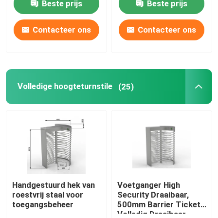
Beste prijs
Beste prijs
draaistellenpoorten
Contacteer ons
Contacteer ons
Volledige hoogteturnstile
(25)
Handgestuurd hek van
Voetganger High
roestvrij staal voor
Security Draaibaar,
toegangsbeheer
500mm Barrier Ticket
Volledig Draaibaar