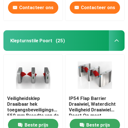
Contacteer ons
Contacteer ons
Klepturnstile Poort
(25)
Veiligheidsklep
IP54 Flap Barrier
Draaibaar hek
Draaiwiel, Waterdicht
toegangsbeveiligingssysteem
Veiligheid Draaiwiel
550 mm Breedte van de
Poort Op maat
doorgang
Beste prijs
Beste prijs