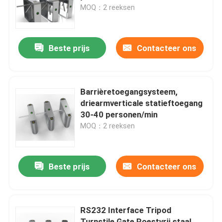
MOQ：2 reeksen
Over ons
Beste prijs
Contacteer ons
Fabrieksreis
Kwaliteitscontrole
Barrièretoegangsysteem,
driearmverticale statieftoegang
30-40 personen/min
Contacteer ons
MOQ：2 reeksen
nieuws
Beste prijs
Contacteer ons
Vraag een offerte aan
RS232 Interface Tripod
Elektronische Turnstile Poorten
Turnstile Gate Roestvrij staal