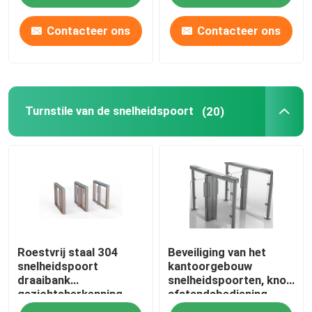
Contacteer ons
Contacteer ons
Turnstile van de snelheidspoort
(20)
Roestvrij staal 304
Beveiliging van het
snelheidspoort
kantoorgebouw
draaibank
snelheidspoorten, knop
gezichtsherkenning
afstandsbediening
Toegangscontrole
elektronische