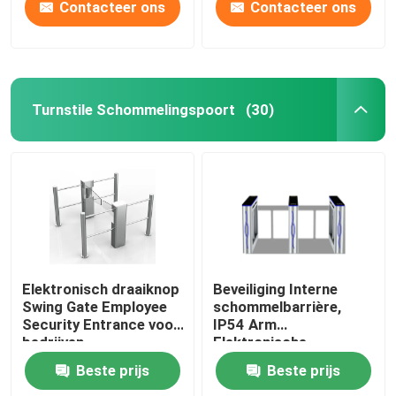
Contacteer ons
Contacteer ons
Turnstile Schommelingspoort
(30)
Elektronisch draaiknop
Beveiliging Interne
Swing Gate Employee
schommelbarrière,
Security Entrance voor
IP54 Arm
bedrijven
Elektronische
draaistellen poorten
Beste prijs
Beste prijs