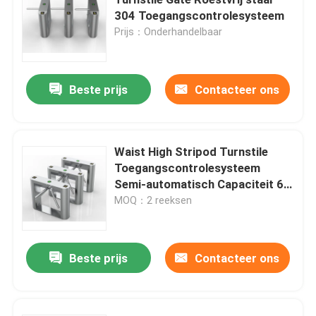
304 Toegangscontrolesysteem
Prijs：Onderhandelbaar
Turnstile Schommelingspoort
Klepturnstile Poort
Beste prijs
Contacteer ons
Driepootturnstile Poort
Waist High Stripod Turnstile
Toegangscontrolesysteem
Turnstile van de snelheidspoort
Semi-automatisch Capaciteit 60
kg
MOQ：2 reeksen
Volledige hoogteturnstile
Beste prijs
Contacteer ons
Glijdende Poortturnstile
Gezichtsherkenning biometrische machine