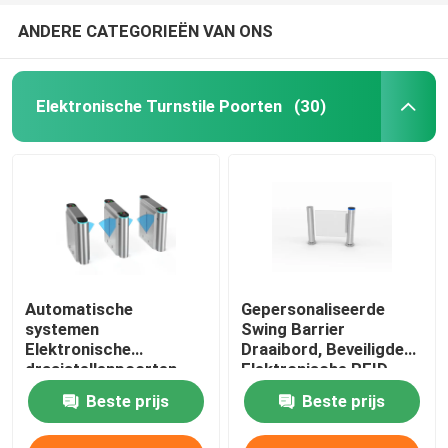
ANDERE CATEGORIEËN VAN ONS
Elektronische Turnstile Poorten
(30)
Automatische
Gepersonaliseerde
systemen
Swing Barrier
Elektronische
Draaibord, Beveiligde
draaistellenpoorten
Elektronische RFID
met RFID-kaart 550-
Draaibord Poort
Beste prijs
Beste prijs
900 mm