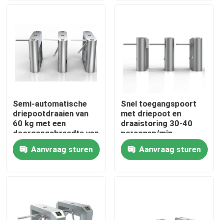
Over ons
Fabrieksreis
Kwaliteitscontrole
Semi-automatische
Snel toegangspoort
driepootdraaien van
met driepoot en
Contacteer ons
60 kg met een
draaistoring 30-40
doorgangsbreedte van
personen/min
550 mm
Doorgangssnelheid
Aanvraag sturen
Aanvraag sturen
nieuws
IP54
Beschermingsniveau
Vraag een offerte aan
Elektronische Turnstile Poorten