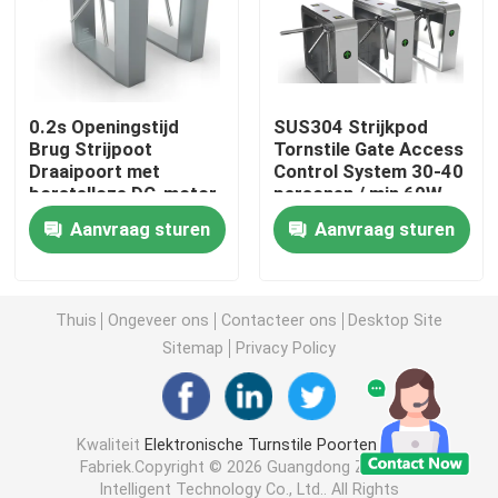
Turnstile Schommelingspoort
0.2s Openingstijd
SUS304 Strijkpod
Klepturnstile Poort
Brug Strijpoot
Tornstile Gate Access
Draaipoort met
Control System 30-40
borstelloze DC-motor
personen / min 60W
Driepootturnstile Poort
Aanvraag sturen
Aanvraag sturen
Turnstile van de snelheidspoort
Thuis
Ongeveer ons
Contacteer ons
Desktop Site
Volledige hoogteturnstile
Sitemap
Privacy Policy
Glijdende Poortturnstile
Kwaliteit
Elektronische Turnstile Poorten
China
Fabriek.Copyright © 2026 Guangdong Zecheng
Gezichtsherkenning biometrische machine
Intelligent Technology Co., Ltd.. All Rights