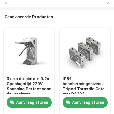
Geadviseerde Producten
3 arm draaistors 0.2s
IP54-
Thuis
Openingstijd 220V
beschermingsniveau
Spanning Perfect voor
Tripod Tornstile Gate
de vereisten
met RS232-
Producten
communicatie-
Aanvraag sturen
Aanvraag sturen
interface
Videos