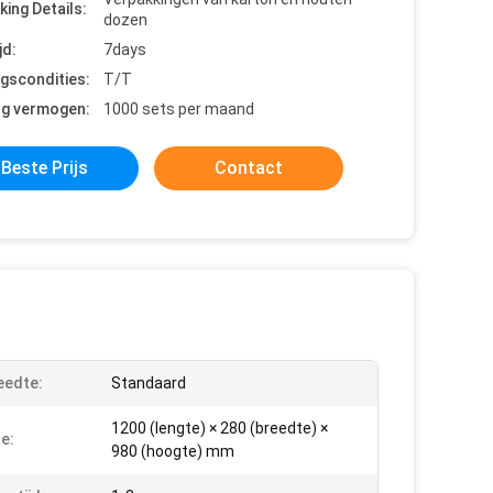
king Details:
dozen
jd:
7days
ngscondities:
T/T
ng vermogen:
1000 sets per maand
Beste Prijs
Contact
eedte:
Standaard
1200 (lengte) × 280 (breedte) ×
e:
980 (hoogte) mm