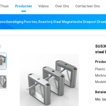
Thuis
Producten
Videos
Over Ons
Contacteer Ons
ootbeveiliging Poorten, Roestvrij Staal Magnetische Driepoot Draa
SUS30
staal
Produc
Plaats
Merkn
Model
Betale
Min. be