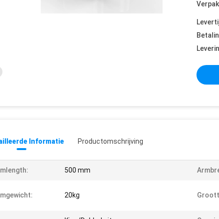
Verpak
Leverti
Betali
Leveri
illeerde Informatie
Productomschrijving
mlength:
500 mm
Armbr
mgewicht:
20kg
Groott