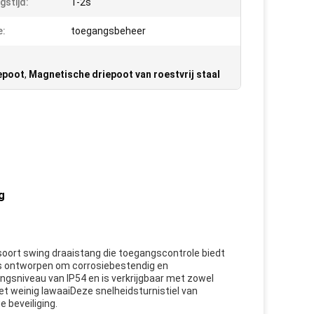
gstijd:
1-2s
e:
toegangsbeheer
iepoot
,
Magnetische driepoot van roestvrij staal
g
 soort swing draaistang die toegangscontrole biedt
 is ontworpen om corrosiebestendig en
ngsniveau van IP54 en is verkrijgbaar met zowel
et weinig lawaaiDeze snelheidsturnistiel van
e beveiliging.