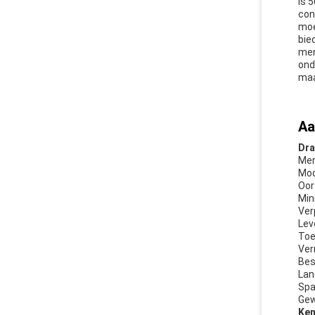
is 
con
moe
bie
men
ond
maa
Aa
Dra
Mer
Mod
Oor
Min
Ver
Lev
Toe
Ver
Bes
Lan
Spa
Gew
Ken