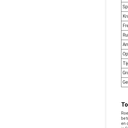
Sp
Kr
Fr
Ru
Ar
Op
Ti
Gr
Ge
To
Roe
bet
en 