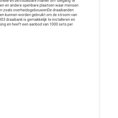
n snelle en betrouwbare manier om toegang te
ieken en andere openbare plaatsen waar mensen
den zoals overheidsgebouwenDe draaibanden
t en kunnen worden gebruikt om de stroom van
 draaibank is gemakkelijk te installeren en
king en heeft een aanbod van 1000 sets per