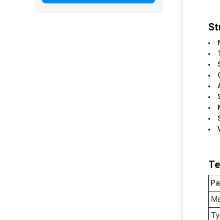
St
Te
Pa
Ma
Ty