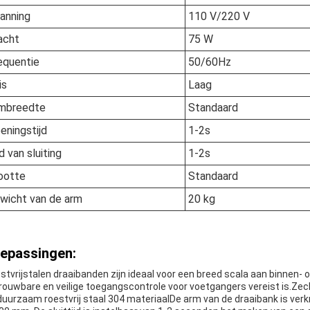
anning
110 V/220 V
acht
75 W
equentie
50/60Hz
is
Laag
mbreedte
Standaard
eningstijd
1-2s
jd van sluiting
1-2s
ootte
Standaard
wicht van de arm
20 kg
epassingen:
stvrijstalen draaibanden zijn ideaal voor een breed scala aan binnen- 
rouwbare en veilige toegangscontrole voor voetgangers vereist is.Ze
duurzaam roestvrij staal 304 materiaalDe arm van de draaibank is verkr