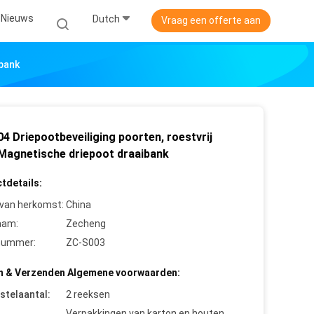
Nieuws
Dutch
Vraag een offerte aan
ibank
4 Driepootbeveiliging poorten, roestvrij
 Magnetische driepoot draaibank
tdetails:
 van herkomst:
China
aam:
Zecheng
nummer:
ZC-S003
n & Verzenden Algemene voorwaarden:
stelaantal:
2 reeksen
Verpakkingen van karton en houten