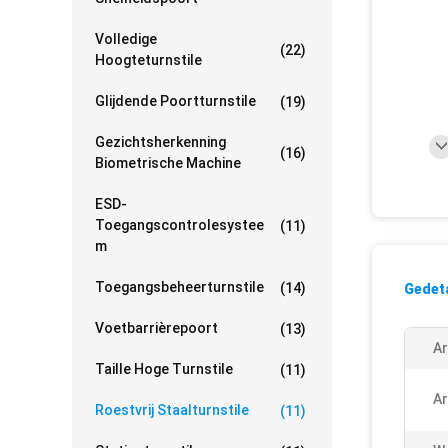
Volledige
(22)
Hoogteturnstile
Glijdende Poortturnstile
(19)
Gezichtsherkenning
(16)
Biometrische Machine
ESD-
Toegangscontrolesystee
(11)
M
Toegangsbeheerturnstile
(14)
Gedeta
Voetbarrièrepoort
(13)
Ar
Taille Hoge Turnstile
(11)
Ar
Roestvrij Staalturnstile
(11)