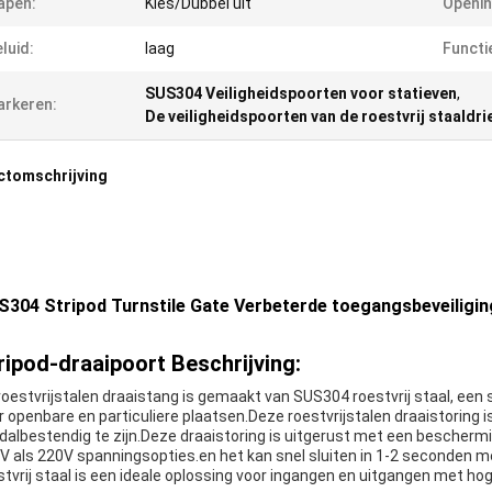
apen:
Kies/Dubbel uit
Openin
luid:
laag
Functi
SUS304 Veiligheidspoorten voor statieven
,
rkeren:
De veiligheidspoorten van de roestvrij staaldr
ctomschrijving
304 Stripod Turnstile Gate Verbeterde toegangsbeveiligin
ripod-draaipoort Beschrijving:
roestvrijstalen draaistang is gemaakt van SUS304 roestvrij staal, een
r openbare en particuliere plaatsen.Deze roestvrijstalen draaistoring
dalbestendig te zijn.Deze draaistoring is uitgerust met een beschermi
V als 220V spanningsopties.en het kan snel sluiten in 1-2 seconden m
stvrij staal is een ideale oplossing voor ingangen en uitgangen met hog