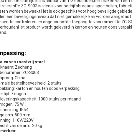
500 mm. De sluittijd is instelbaar van 1-2 seconden,het maken van ee
trolerenDe ZC-S003 is ideaal voor bedrijfsbureaus, sporthallen, fabr
ten worden bewaakt.Het is ook geschikt voor hoog beveiligde gebie
den een beveiligingsniveau dat niet gemakkelijk kan worden aangetas
sen te controleren en ongeoorloofde toegang te voorkomen.De ZC-S003
erhoudenHet product wordt geleverd in karton en houten doos verpak
nd.
npassing:
aien van roestvrij staal
knaam: Zecheng
elnummer: ZC-S003
sprong: China
imale bestelhoeveelheid: 2 stuks
pakking: karton en houten doos verpakking
ertijd: 7 dagen
leveringskapaciteit: 1000 stuks per maand
mogen: 75 W
cherming: IP54
ge arm: 500 mm
nning: 110V/220V
icht van de arm: 20 kg
merken: