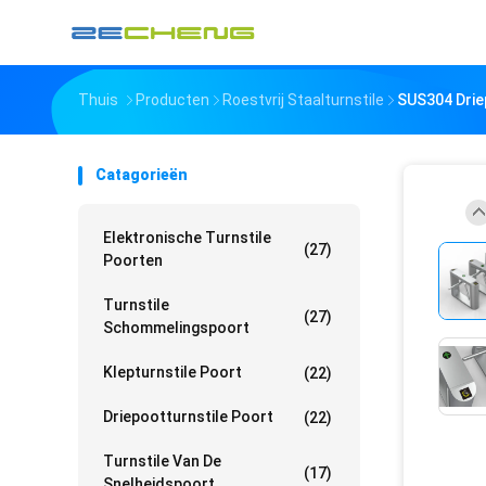
Thuis
Producten
Roestvrij Staalturnstile
SUS304 Driep
Catagorieën
Elektronische Turnstile
(27)
Poorten
Turnstile
(27)
Schommelingspoort
Klepturnstile Poort
(22)
Driepootturnstile Poort
(22)
Turnstile Van De
(17)
Snelheidspoort