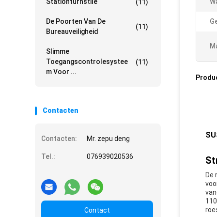
Stationturnstile
W
(11)
De Poorten Van De
Ge
(11)
Bureauveiligheid
Ma
Slimme
Toegangscontrolesystee
(11)
M Voor ...
Produ
Contacten
SUS
Contacten:
Mr. zepu deng
Tel.:
076939020536
St
De 
voo
van
110
roe
Contact