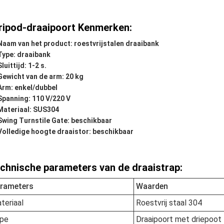
ripod-draaipoort Kenmerken:
Naam van het product: roestvrijstalen draaibank
Type: draaibank
Sluittijd: 1-2 s.
Gewicht van de arm: 20 kg
Arm: enkel/dubbel
Spanning: 110 V/220 V
Materiaal: SUS304
Swing Turnstile Gate: beschikbaar
Volledige hoogte draaistor: beschikbaar
chnische parameters van de draaistrap:
rameters
Waarden
teriaal
Roestvrij staal 304
pe
Draaipoort met driepoot