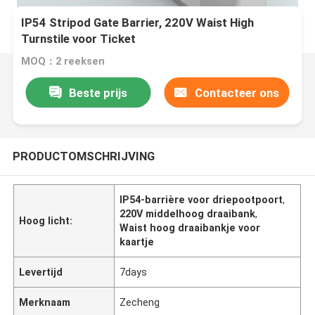
IP54 Stripod Gate Barrier, 220V Waist High
Turnstile voor Ticket
MOQ：2 reeksen
Beste prijs
Contacteer ons
PRODUCTOMSCHRIJVING
IP54-barrière voor driepootpoort
,
220V middelhoog draaibank
,
Hoog licht:
Waist hoog draaibankje voor
kaartje
Levertijd
7days
Merknaam
Zecheng