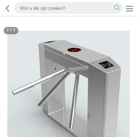
1
/
1