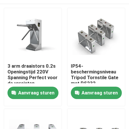
3 arm draaistors 0.2s
IP54-
Openingstijd 220V
beschermingsniveau
Spanning Perfect voor
Tripod Tornstile Gate
de vereisten
met RS232-
communicatie-
Thuis
Aanvraag sturen
Aanvraag sturen
interface
Producten
Videos