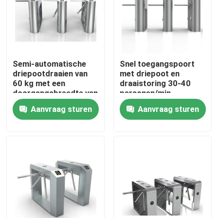
Over ons
Fabrieksreis
Semi-automatische
Snel toegangspoort
driepootdraaien van
met driepoot en
60 kg met een
draaistoring 30-40
Kwaliteitscontrole
doorgangsbreedte van
personen/min
550 mm
Doorgangssnelheid
Aanvraag sturen
Aanvraag sturen
IP54
Contacteer ons
Beschermingsniveau
nieuws
Vraag een offerte aan
Elektronische Turnstile Poorten