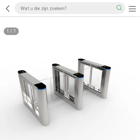
1
/
1