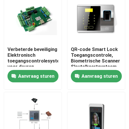
Over ons
Fabrieksreis
Verbeterde beveiliging
QR-code Smart Lock
Kwaliteitscontrole
Elektronisch
Toegangscontrole,
toegangscontrolesysteem
Biometrische Scanner
voor deuren
Sleutelkaartsysteem
Contacteer ons
Gezichtsscanner
Aanvraag sturen
Aanvraag sturen
nieuws
Vraag een offerte aan
Elektronische Turnstile Poorten