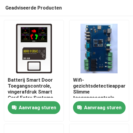
Geadviseerde Producten
Batterij Smart Door
Wifi-
Toegangscontrole,
gezichtsdetectieapparaat
vingerafdruk Smart
Slimme
Thuis
Card Entry Systems
toegangscontrole
voor veilige toegang
Aanvraag sturen
Aanvraag sturen
Producten
Videos