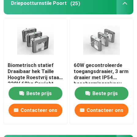
Driepootturnstile Poort
(25)
ESD-toegangscontrolesysteem
Toegangsbeheerturnstile
voetbarrièrepoort
Biometrisch statief
60W gecontroleerde
Draaibaar hek Taille
toegangsdraaier, 3 arm
Taille Hoge Turnstile
Hoogte Roestvrij staal
draaier met IP54
220V 60kg Gewicht
beschermingsniveau
Roestvrij staalturnstile
Beste prijs
Beste prijs
Contacteer ons
Contacteer ons
Stationturnstile
De Poorten van de bureauveiligheid