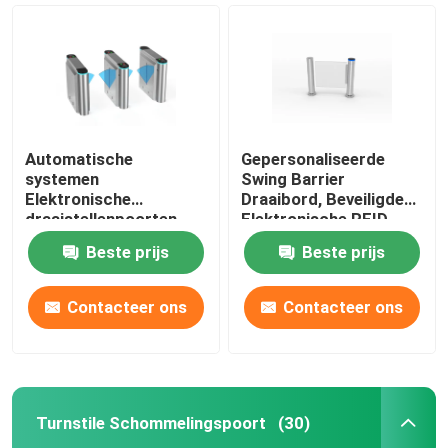
Automatische
Gepersonaliseerde
systemen
Swing Barrier
Elektronische
Draaibord, Beveiligde
draaistellenpoorten
Elektronische RFID
met RFID-kaart 550-
Draaibord Poort
Beste prijs
Beste prijs
900 mm
Contacteer ons
Contacteer ons
Thuis
Producten
Turnstile Schommelingspoort
(30)
Videos