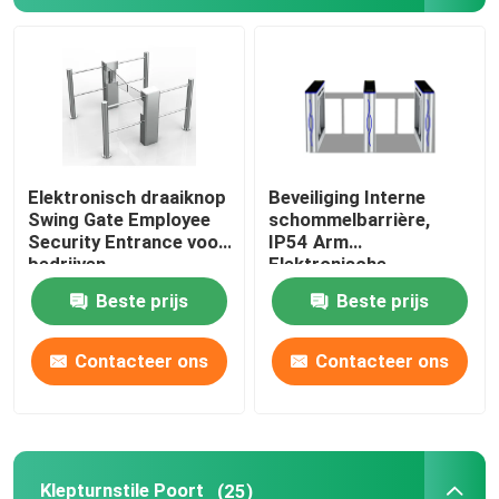
Over ons
Fabrieksreis
Elektronisch draaiknop
Beveiliging Interne
Kwaliteitscontrole
Swing Gate Employee
schommelbarrière,
Security Entrance voor
IP54 Arm
bedrijven
Elektronische
Contacteer ons
draaistellen poorten
Beste prijs
Beste prijs
nieuws
Contacteer ons
Contacteer ons
Vraag een offerte aan
Elektronische Turnstile Poorten
Klepturnstile Poort
(25)