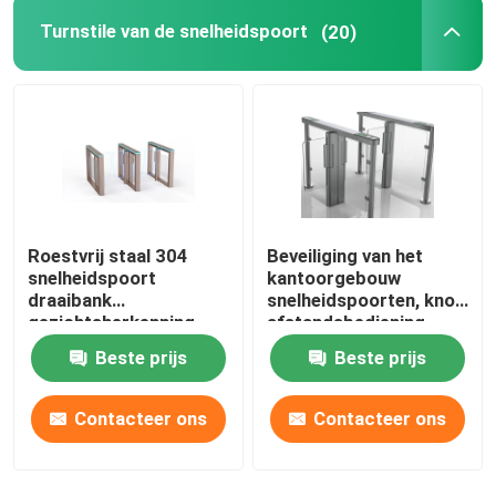
Turnstile van de snelheidspoort
(20)
Slimme toegangscontrolesysteem voor deuren
Roestvrij staal 304
Beveiliging van het
snelheidspoort
kantoorgebouw
draaibank
snelheidspoorten, knop
gezichtsherkenning
afstandsbediening
Toegangscontrole
elektronische
Beste prijs
Beste prijs
draaistellenpoorten
Contacteer ons
Contacteer ons