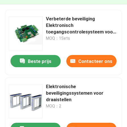
Verbeterde beveiliging
Elektronisch
toegangscontrolesysteem voor
deuren Gezichtsscanner
MOQ：1Sets
Beste prijs
Contacteer ons
Elektronische
beveiligingssystemen voor
draaistellen
MOQ：2