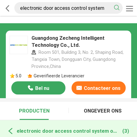
Guangdong Zecheng Intelligent
Technology Co., Ltd.
Room 501, Building 3, No. 2, Shaping Road,
Tangxia Town, Dongguan City, Guangdong
Province,China
5.0
Geverifieerde Leverancier
Bel nu
Contacteer ons
PRODUCTEN
ONGEVEER ONS
electronic door access control system online fabricage
(3)