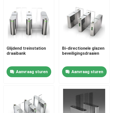
Over ons
Fabrieksreis
Kwaliteitscontrole
Glijdend treinstation
Bi-directionele glazen
draaibank
beveiligingsdraaien
Contacteer ons
Aanvraag sturen
Aanvraag sturen
nieuws
Vraag een offerte aan
Elektronische Turnstile Poorten