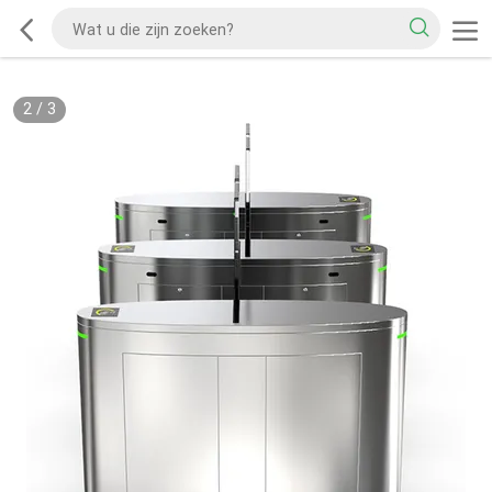
2
/
3