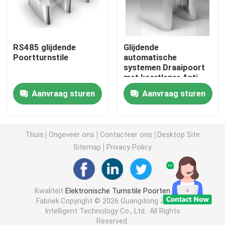
Turnstile Schommelingspoort
RS485 glijdende
Glijdende
Poortturnstile
automatische
Klepturnstile Poort
systemen Draaipoort
met kaartlezer Anti
Tailgating
Driepootturnstile Poort
Aanvraag sturen
Aanvraag sturen
Turnstile van de snelheidspoort
Thuis
Ongeveer ons
Contacteer ons
Desktop Site
Sitemap
Privacy Policy
Volledige hoogteturnstile
Glijdende Poortturnstile
Kwaliteit
Elektronische Turnstile Poorten
China
Fabriek.Copyright © 2026 Guangdong Zecheng
Intelligent Technology Co., Ltd.. All Rights
Gezichtsherkenning biometrische machine
Reserved.