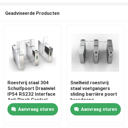
Geadviseerde Producten
Roestvrij staal 304
Snelheid roestvrij
Schuifpoort Draaiwiel
staal voetgangers
Thuis
IP54 RS232 Interface
sliding barrière poort
Anti Pinch Control
breedgang
Zilveren kleur
toegangscontrole
Producten
Aanvraag sturen
Aanvraag sturen
80W vermogen
Videos