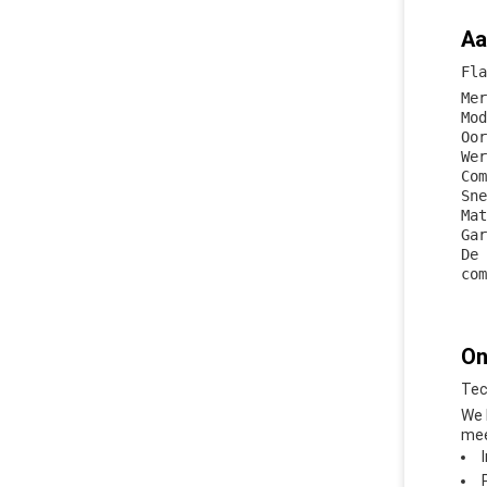
Aa
Fla
Mer
Mod
Oor
Wer
Com
Sne
Mat
Gar
De 
com
On
Tec
We 
mee