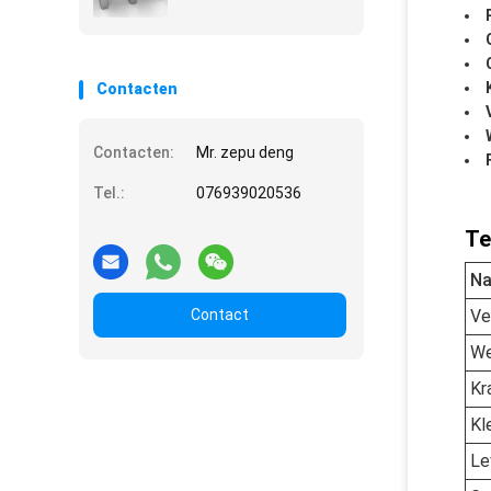
Contacten
Contacten:
Mr. zepu deng
Tel.:
076939020536
Te
N
Contact
Ve
We
Kr
Kl
Le