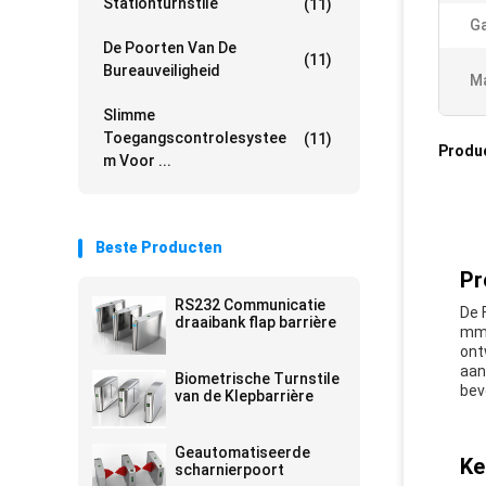
Stationturnstile
(11)
Ga
De Poorten Van De
(11)
Bureauveiligheid
Ma
Slimme
Toegangscontrolesystee
(11)
Produ
M Voor ...
Beste Producten
Pr
RS232 Communicatie
De 
draaibank flap barrière
mm.
ont
aan
Biometrische Turnstile
bev
van de Klepbarrière
Geautomatiseerde
Ke
scharnierpoort