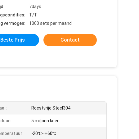
jd:
7days
ngscondities:
T/T
ng vermogen:
1000 sets per maand
Beste Prijs
Contact
aal:
Roestvrije Steel304
duur:
5 miljoen keer
emperatuur:
-20℃~+60℃