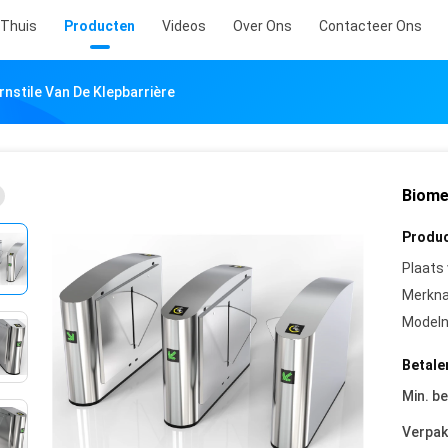
Thuis
Producten
Videos
Over Ons
Contacteer Ons
nstile Van De Klepbarrière
Biomet
Produc
Plaats
Merkn
Model
Betale
Min. be
Verpak