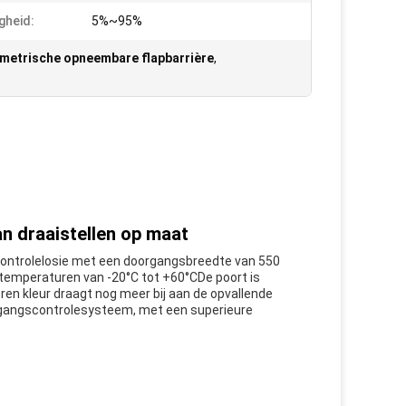
gheid:
5%~95%
metrische opneembare flapbarrière
,
n draaistellen op maat
scontrolelosie met een doorgangsbreedte van 550
 temperaturen van -20°C tot +60°CDe poort is
en kleur draagt nog meer bij aan de opvallende
oegangscontrolesysteem, met een superieure