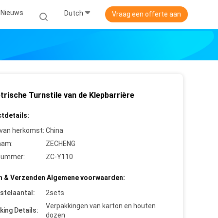
Nieuws
Dutch
Vraag een offerte aan
rische Turnstile van de Klepbarrière
tdetails:
 van herkomst:
China
aam:
ZECHENG
nummer:
ZC-Y110
n & Verzenden Algemene voorwaarden:
stelaantal:
2sets
Verpakkingen van karton en houten
king Details:
dozen