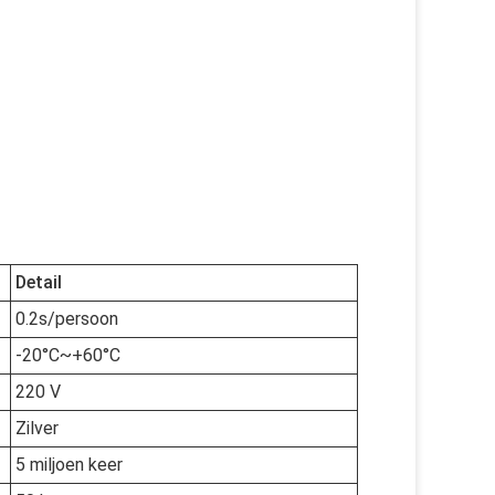
Detail
0.2s/persoon
-20°C~+60°C
220 V
Zilver
5 miljoen keer