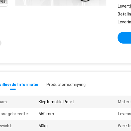
Leverti
Betali
Leveri
illeerde Informatie
Productomschrijving
aam:
Klepturnstile Poort
Materi
assagebreedte:
550 mm
Levens
wicht:
50kg
Werkt