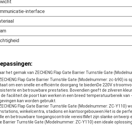
wicht
mmunicatie-interface
teriaal
aam
chtigheid
epassingen:
aar het gemak van ZECHENG Flap Gate Barrier Turnstile Gate (Model
ZECHENG Flap Gate Barrier Turnstile Gate (Modelnummer: zc-b90) is sp
staat om een snelle en efficiënte doorgang te biedenDe 220V stroomvo
sistente en betrouwbare prestaties. Bovendien geeft de zilveren kleur 
 de faciliteit.de poort kan werken in een breed temperatuurbereik van 
evingen kan worden gebruikt.
ZECHENG Flap Gate Barrier Turnstile Gate (Modelnummer: ZC-Y110) wor
instations, winkelcentra, stadions en kantoorgebouwen.Het is de perf
lle en betrouwbare toegangscontrole vereistMet zijn slanke ontwerp 
e Barrier Turnstile Gate (Modelnummer: ZC-Y110) een ideale oplossing v