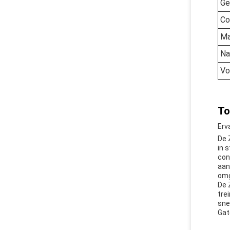
Ge
Co
Ma
N
Vo
To
Erv
De 
in 
con
aan
omg
De 
tre
sne
Gat