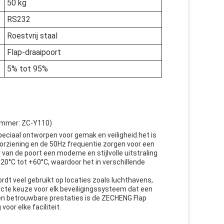
50 kg
RS232
Roestvrij staal
Flap-draaipoort
5% tot 95%
nummer: ZC-Y110)
eciaal ontworpen voor gemak en veiligheid.het is
orziening en de 50Hz frequentie zorgen voor een
van de poort een moderne en stijlvolle uitstraling
-20°C tot +60°C, waardoor het in verschillende
dt veel gebruikt op locaties zoals luchthavens,
ecte keuze voor elk beveiligingssysteem dat een
en betrouwbare prestaties is de ZECHENG Flap
oor elke faciliteit.