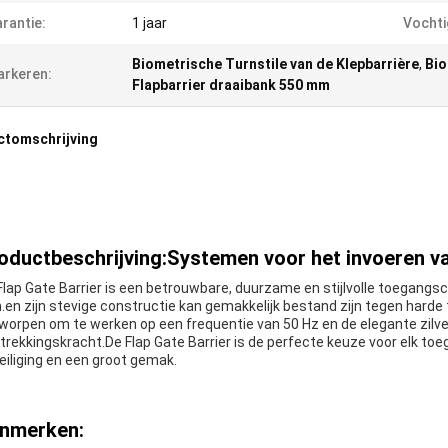
rantie:
1 jaar
Vochti
Biometrische Turnstile van de Klepbarrière
,
Bio
rkeren:
Flapbarrier draaibank 550 mm
ctomschrijving
oductbeschrijving:Systemen voor het invoeren va
Flap Gate Barrier is een betrouwbare, duurzame en stijlvolle toegang
en zijn stevige constructie kan gemakkelijk bestand zijn tegen harde
worpen om te werken op een frequentie van 50 Hz en de elegante zilver
trekkingskracht.De Flap Gate Barrier is de perfecte keuze voor elk t
eiliging en een groot gemak.
nmerken: