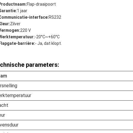
Productnaam:
Flap-draaipoort
Garantie:
1 jaar
Communicatie-interface:
RS232
Kleur:
Zilver
Vermogen:
220 V
Werktemperatuur:
-20°C~+60°C
Flapgate-barrière:
- Ja, dat klopt.
chnische parameters:
aam
rsnelling
rktemperatuur
acht
eur
vensduur