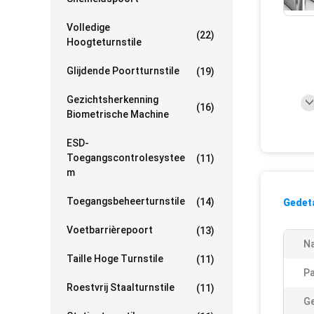
Volledige
(22)
Hoogteturnstile
Glijdende Poortturnstile
(19)
Gezichtsherkenning
(16)
Biometrische Machine
ESD-
Toegangscontrolesystee
(11)
M
Toegangsbeheerturnstile
(14)
Gedeta
Voetbarrièrepoort
(13)
N
Taille Hoge Turnstile
(11)
P
Roestvrij Staalturnstile
(11)
Ge