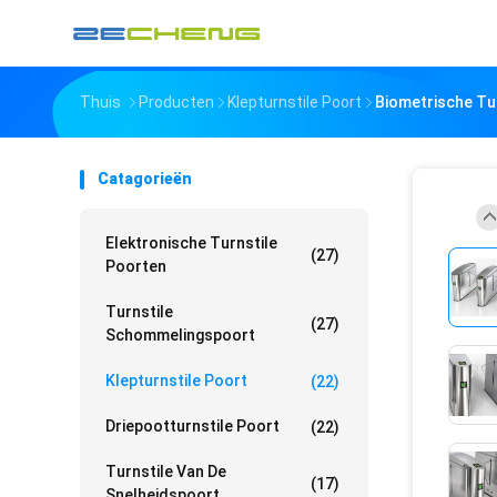
Thuis
Producten
Klepturnstile Poort
Biometrische Tur
Catagorieën
Elektronische Turnstile
(27)
Poorten
Turnstile
(27)
Schommelingspoort
Klepturnstile Poort
(22)
Driepootturnstile Poort
(22)
Turnstile Van De
(17)
Snelheidspoort