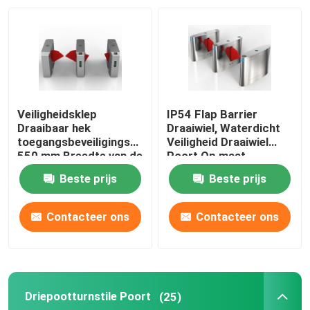
Over ons
Fabrieksreis
Veiligheidsklep
IP54 Flap Barrier
Kwaliteitscontrole
Draaibaar hek
Draaiwiel, Waterdicht
toegangsbeveiligingssysteem
Veiligheid Draaiwiel
550 mm Breedte van de
Poort Op maat
doorgang
Contacteer ons
Beste prijs
Beste prijs
nieuws
Contacteer ons
Contacteer ons
Vraag een offerte aan
Driepootturnstile Poort
(25)
Elektronische Turnstile Poorten