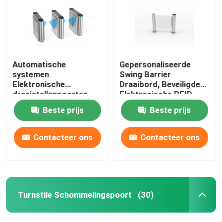
Automatische
Gepersonaliseerde
systemen
Swing Barrier
Elektronische
Draaibord, Beveiligde
draaistellenpoorten
Elektronische RFID
met RFID-kaart 550-
Draaibord Poort
Beste prijs
Beste prijs
900 mm
Contacteer ons
Contacteer ons
Turnstile Schommelingspoort
(30)