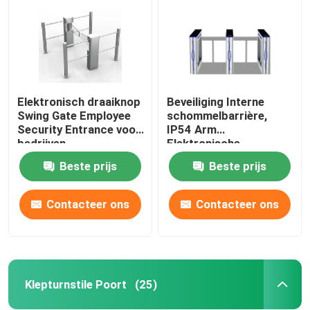
Elektronisch draaiknop
Beveiliging Interne
Swing Gate Employee
schommelbarrière,
Security Entrance voor
IP54 Arm
bedrijven
Elektronische
draaistellen poorten
Beste prijs
Beste prijs
Contacteer ons
Contacteer ons
Thuis
Producten
Klepturnstile Poort
(25)
Videos