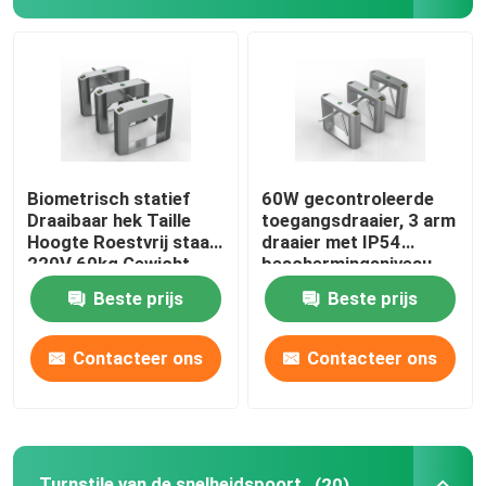
Turnstile Schommelingspoort
Klepturnstile Poort
Driepootturnstile Poort
Biometrisch statief
60W gecontroleerde
Draaibaar hek Taille
toegangsdraaier, 3 arm
Hoogte Roestvrij staal
draaier met IP54
Turnstile van de snelheidspoort
220V 60kg Gewicht
beschermingsniveau
Beste prijs
Beste prijs
Volledige hoogteturnstile
Contacteer ons
Contacteer ons
Glijdende Poortturnstile
Gezichtsherkenning biometrische machine
Turnstile van de snelheidspoort
(20)